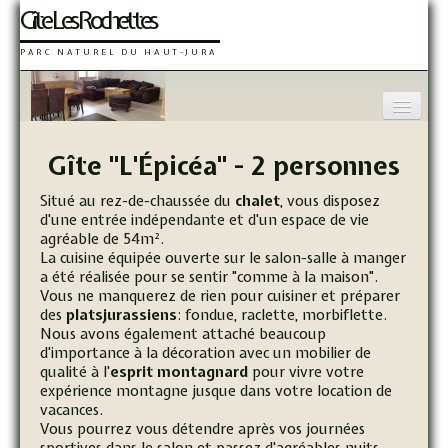
Gîte Les Rochettes
PARC NATUREL DU HAUT-JURA
Gîtes Les Rochettes - Les
Bienvenue
Gîte "L'Épicéa" - 2 personnes
L'Épicéa
Situé au rez-de-chaussée du
chalet
, vous disposez
d'une entrée indépendante et d'un espace de vie
Le Charme
agréable de 54m².
La cuisine équipée ouverte sur le salon-salle à manger
Le Mélèze
a été réalisée pour se sentir "comme à la maison".
Vous ne manquerez de rien pour cuisiner et préparer
Visites virtuelles
des
platsjurassiens
: fondue, raclette, morbiflette.
Nous avons également attaché beaucoup
Activités et services
d'importance à la décoration avec un mobilier de
qualité à l'
esprit montagnard
pour vivre votre
expérience montagne jusque dans votre location de
Situation et accès
vacances.
Vous pourrez vous détendre après vos journées
Contact
sportives dans le salon et passez d'agréables nuits