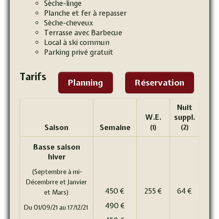
Sèche-linge
Planche et fer à repasser
Sèche-cheveux
Terrasse avec Barbecue
Local à ski commun
Parking privé gratuit
Tarifs
Planning
Réservation
Nuit
W.E.
suppl.
Saison
Semaine
(1)
(2)
Basse saison
hiver
(Septembre à mi-
Décembrre et Janvier
450 €
255 €
64 €
et Mars)
490 €
Du 01/09/21 au 17/12/21